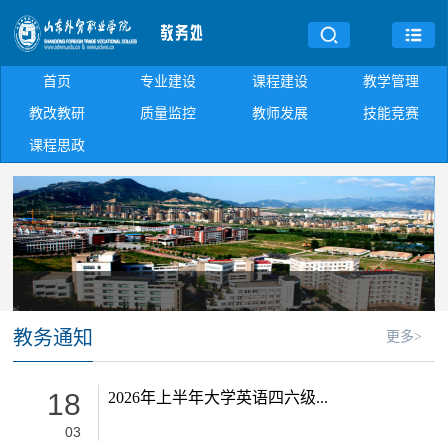
首页
专业建设
课程建设
教学管理
教改教研
质量监控
教师发展
技能竞赛
课程思政
教务通知
更多>
18
2026年上半年大学英语四六级...
03